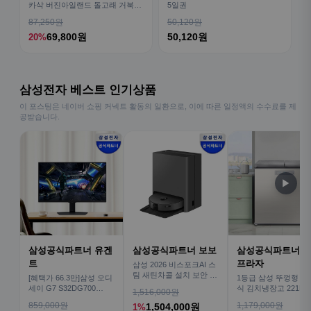
카삭 버진아일랜드 돌고래 거북이
5일권
픽드랍 포함
87,250원
50,120원
69,800원
50,120원
20%
삼성전자 베스트 인기상품
이 포스팅은 네이버 쇼핑 커넥트 활동의 일환으로, 이에 따른 일정액의 수수료를 제
공받습니다.
▶
삼성공식파트너 유겐
삼성공식파트너 보보
삼성공식파트너 
트
프라자
삼성 2026 비스포크AI 스
팀 새틴차콜 설치 보안 안
[혜택가 66.3만]삼성 오디
1등급 삼성 뚜껑형 뚜
심 VR70F00AGH
세이 G7 S32DG700
식 김치냉장고 221L 
1,516,000원
80cm(32인치) 4K IPS
술냉장고 2도어 세레
859,000원
1,179,000원
1,504,000원
1%
버 RP22C3111Z1