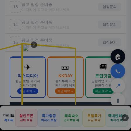
광고 입점 준비중
13
입점문의
이 자리에 광고를 게재해보세요
광고 입점 준비중
14
입점문의
이 자리에 광고를 게재해보세요
광고 입점 준비중
15
입점문의
✕
이 자리에 광고를 게재해보세요
🏠
✈️
🎫
🚐
📞
익스피디아
KKDAY
트립닷컴
항공·호텔·패키지
현지투어·티켓
공항픽업 서비스
📍
최저가 예약
액티비티 예약
편안한 이동
지금 예약 →
지금 예약 →
지금 예약 →
⬆️
💼
→
광고 배너 입점 문의
· 제휴 마케팅 · 브랜드 홍보
마리트
할인쿠폰
특가항공
해외숙소
호텔특가
국내렌터카
✕
🏠
📝
💬
🚐
🛒
특가픽
전체 적용
최저가 보장
인기호텔 픽
지금 예약
최저가 픽
🏠
💬
✈️
🍽️
🛒
🎁
홈
커뮤
여행
맛집
쿠팡
테무
홈
견적
커뮤니티
기사등록
아마존