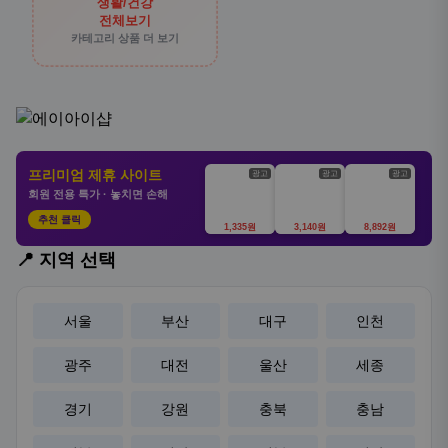
생활/건강
전체보기
카테고리 상품 더 보기
프리미엄 제휴 사이트
광고
광고
광고
회원 전용 특가 · 놓치면 손해
추천 클릭
1,335원
3,140원
8,892원
📍 지역 선택
서울
부산
대구
인천
광주
대전
울산
세종
경기
강원
충북
충남