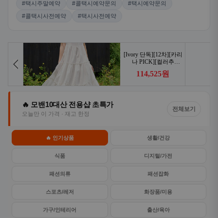
#택시주말예약
#콜택시예약문의
#택시예약문의
#콜택시사전예약
#택시사전예약
🔥 모밴10대산 전용샵 초특가
전체보기
오늘만 이 가격 · 재고 한정
🔥 인기상품
생활/건강
식품
디지털/가전
패션의류
패션잡화
스포츠/레저
화장품/미용
가구/인테리어
출산/육아