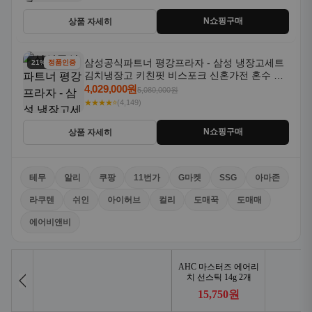
N쇼핑구매
상품 자세히
삼성공식파트너 평강프라자 - 삼성 냉장고세트
21% 할인
정품인증
김치냉장고 키친핏 비스포크 신혼가전 혼수 입
주가전 빌트인 화이트
4,029,000원
5,080,000원
★★★★⭐
(4,149)
N쇼핑구매
상품 자세히
테무
알리
쿠팡
11번가
G마켓
SSG
아마존
라쿠텐
쉬인
아이허브
컬리
도매꾹
도매매
에어비앤비