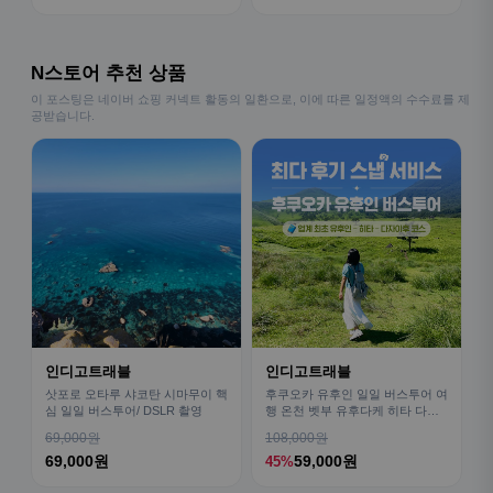
N스토어 추천 상품
이 포스팅은 네이버 쇼핑 커넥트 활동의 일환으로, 이에 따른 일정액의 수수료를 제
공받습니다.
인디고트래블
인디고트래블
삿포로 오타루 샤코탄 시마무이 핵
후쿠오카 유후인 일일 버스투어 여
심 일일 버스투어/ DSLR 촬영
행 온천 벳부 유후다케 히타 다자
이후
69,000원
108,000원
69,000원
59,000원
45%