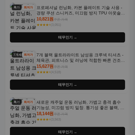
프로페셔널 런닝화, 카본 플레이트 기술 사용 -
특가
최저가
경량 쿠션 스니커즈, 미끄럼 방지 TPU 아웃솔,
통기성 화이트-퍼플 그라데이션, 헬스, 트레이
10,821원
쿠폰 가격
닝 - 남성용, 여성용, 모든 계절에 적합
★★★★⭐
(3,051)
테무인기 →
7개 블랙 울트라라이트 남성용 크루넥 티셔츠 -
7개세트
최저가
체육관, 피트니스 및 러닝에 적합한 빠른 건조,
통기성 좋은 수분 흡수 반팔 운동복
15,627원
쿠폰 가격
★★★★⭐
(4,518)
테무인기 →
새로운 캐주얼 운동 러닝화, 가볍고 충격 흡수
특가
최저가
기능성, 미끄럼 방지 밑창. 통기성 좋은 블랙, 화
이트, 퍼플 그라데이션 색상
18,144원
쿠폰 가격
★★★★⭐
(3,563)
테무인기 →