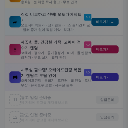
용 0원 · 전 차종 즉시 출고 · 무료 견적
직접 비교하고 선택! 오토다이렉트
AD
카
🚙
바로가기 →
오토다이렉트카 · 장기렌트 · 리스 실시간 비교
· 딜러 중개 없이 직접 계약 · 최저가
깨끗한 물, 건강한 가족! 코웨이 정
AD
수기 렌탈
💧
바로가기 →
코웨이 · 정수기 · 공기청정기 · 비데 · 월 렌탈료
최저가 · 무료 설치 · 필터 관리
사무실 필수템! 오케이프린팅 복합
AD
기 렌탈로 부담 없이
🖨️
바로가기 →
오케이프린팅 · 복합기 · 프린터 · 월 렌탈 · 토너
무상 · 유지보수 포함 · 사무실 필수
광고 입점 준비중
11
입점문의
이 자리에 광고를 게재해보세요
광고 입점 준비중
12
입점문의
이 자리에 광고를 게재해보세요