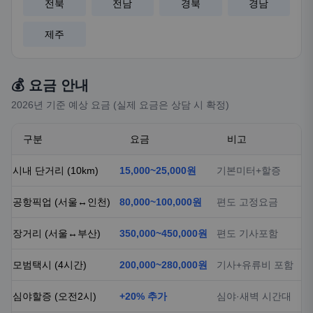
전북
전남
경북
경남
제주
💰 요금 안내
2026년 기준 예상 요금 (실제 요금은 상담 시 확정)
구분
요금
비고
시내 단거리 (10km)
15,000~25,000원
기본미터+할증
공항픽업 (서울↔인천)
80,000~100,000원
편도 고정요금
장거리 (서울↔부산)
350,000~450,000원
편도 기사포함
모범택시 (4시간)
200,000~280,000원
기사+유류비 포함
심야할증 (오전2시)
+20% 추가
심야·새벽 시간대