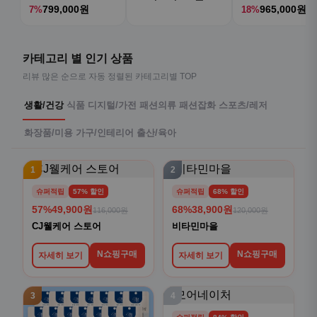
799,000원
965,000원
7%
18%
카테고리 별 인기 상품
리뷰 많은 순으로 자동 정렬된 카테고리별 TOP
생활/건강
식품
디지털/가전
패션의류
패션잡화
스포츠/레저
화장품/미용
가구/인테리어
출산/육아
1
2
슈퍼적립
57% 할인
슈퍼적립
68% 할인
57%
49,900원
68%
38,900원
116,000원
120,000원
CJ웰케어 스토어
비타민마을
N쇼핑구매
N쇼핑구매
자세히 보기
자세히 보기
3
4