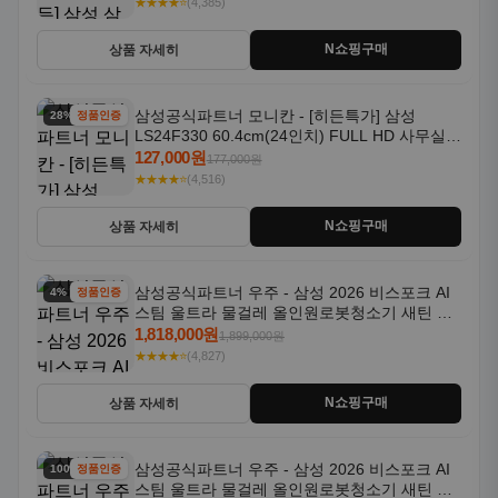
★★★★⭐
(4,385)
N쇼핑구매
상품 자세히
삼성공식파트너 모니칸 - [히든특가] 삼성
28% 할인
정품인증
LS24F330 60.4cm(24인치) FULL HD 사무실/
컴퓨터 모니터
127,000원
177,000원
★★★★⭐
(4,516)
N쇼핑구매
상품 자세히
삼성공식파트너 우주 - 삼성 2026 비스포크 AI
4% 할인
정품인증
스팀 울트라 물걸레 올인원로봇청소기 새틴 그
레이지 AAG
1,818,000원
1,899,000원
★★★★⭐
(4,827)
N쇼핑구매
상품 자세히
삼성공식파트너 우주 - 삼성 2026 비스포크 AI
100% 할인
정품인증
스팀 울트라 물걸레 올인원로봇청소기 새틴 차