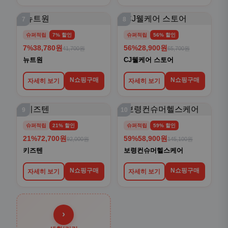
7
8
슈퍼적립
7% 할인
슈퍼적립
56% 할인
7%
38,780원
56%
28,900원
41,700원
65,700원
뉴트원
CJ웰케어 스토어
N쇼핑구매
N쇼핑구매
자세히 보기
자세히 보기
9
10
슈퍼적립
21% 할인
슈퍼적립
59% 할인
21%
72,700원
59%
58,900원
92,000원
145,100원
키즈텐
보령컨슈머헬스케어
N쇼핑구매
N쇼핑구매
자세히 보기
자세히 보기
›