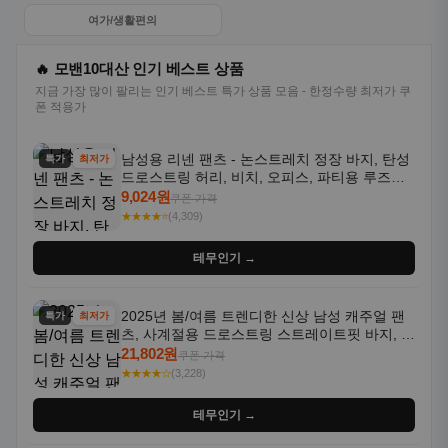
여가/생활편의
🔥 모밴10대산 인기 베스트 상품
지금 가장 많이 팔리는 인기 베스트 특가 상품 모음 - 한정수량 최저가 쿠
폰 적용가
남성용 리넨 팬츠 - 논스트레치 정장 바지, 탄성
특가
최저가
드로스트링 허리, 비치, 오피스, 파티용 루즈핏
트라우저 - 세탁기 사용 가능한 캐주얼 정장 의
9,024원
쿠폰 가격
상
★★★★⭐
(4,309)
테무인기 →
2025년 봄/여름 트렌디한 신상 남성 캐주얼 팬
특가
최저가
츠, 사계절용 드로스트링 스트레이트핏 바지, 한
국 스타일, 활용도 높은 아웃도어 및 정장용, 발
21,802원
쿠폰 가격
목 바지
★★★★☆
(3,228)
테무인기 →