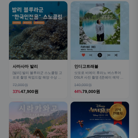
사마사마 발리
인디고트래블
[발리] 발리 블루라군 스노쿨링 고
삿포로 비에이 후라노 버스투어
프로 촬영 픽업드랍 해양 수상 액
DSLR 사진 촬영 /[준페이 예약 식
티비티 체험 산호 열대어
사]
72,000원
140,000원
47,900원
79,000원
33%
44%