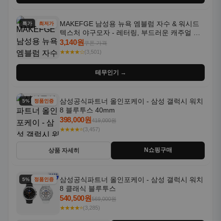
MAKEFGE 남성용 뉴욕 엠블럼 자수 & 워시드
특가
최저가
텍스처 야구모자 - 레터링, 부드러운 캐주얼 모
자, NYC 스타일
3,140원
쿠폰 가격
★★★★☆
(3,501)
테무인기 →
삼성공식파트너 올인포케이 - 삼성 갤럭시 워치
5% 할인
정품인증
8 블루투스 40mm
398,000원
419,000원
★★★★⭐
(3,457)
N쇼핑구매
상품 자세히
삼성공식파트너 올인포케이 - 삼성 갤럭시 워치
5% 할인
정품인증
8 클래식 블루투스
540,500원
569,000원
★★★★⭐
(3,285)