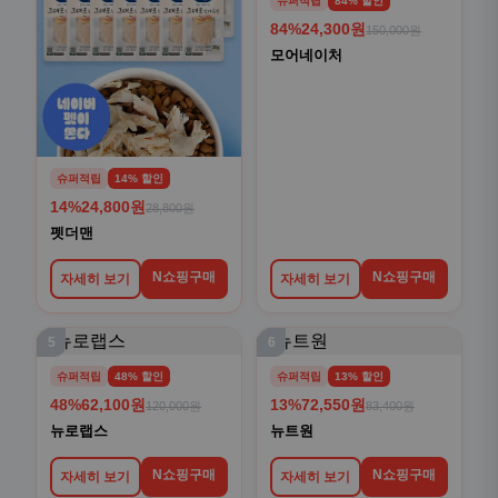
슈퍼적립
84% 할인
84%
24,300원
150,000원
모어네이처
슈퍼적립
14% 할인
14%
24,800원
28,800원
펫더맨
N쇼핑구매
N쇼핑구매
자세히 보기
자세히 보기
5
6
슈퍼적립
48% 할인
슈퍼적립
13% 할인
48%
62,100원
13%
72,550원
120,000원
83,400원
뉴로랩스
뉴트원
N쇼핑구매
N쇼핑구매
자세히 보기
자세히 보기