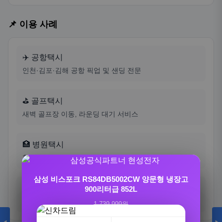
📌 이용 사례
✈️ 공항택시
인천·김포·김해 공항 픽업 및 샌딩 전문
⛳ 골프택시
새벽 골프장 이동, 라운딩 대기 서비스
🏥 병원택시
환자 이동, 노인 보호자 동행 서비스
삼성 비스포크 RS84DB5002CW 양문형 냉장고
🌙 심야택시
900리터급 852L
트리아티 가스핏 유산균 덴마크 100억 배에 가스
새벽·심야 안전한 귀가 서비스
1,739,999원
프로바이오틱스 30…
1,299,000원
25%