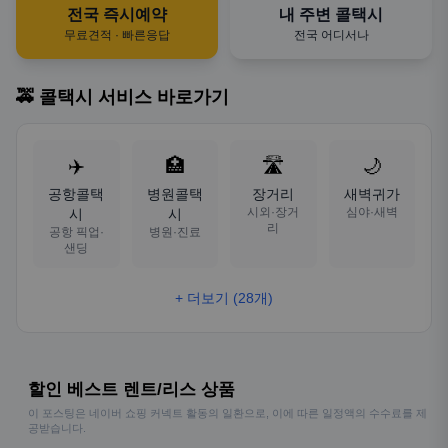
전국 즉시예약
내 주변 콜택시
무료견적 · 빠른응답
전국 어디서나
🚕 콜택시 서비스 바로가기
✈️
🏥
🛣️
🌙
공항콜택
병원콜택
장거리
새벽귀가
시외·장거
심야·새벽
시
시
리
공항 픽업·
병원·진료
샌딩
+ 더보기 (28개)
할인 베스트 렌트/리스 상품
이 포스팅은 네이버 쇼핑 커넥트 활동의 일환으로, 이에 따른 일정액의 수수료를 제
공받습니다.