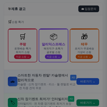
🎯
제휴 광고
💼 입점문의
🛒
쇼핑 특가
🛒
📦
🎁
쿠팡
알리익스프레스
테무
로켓배송·특가
해외직구·초특가
초저가·무료배송
최저가 쇼핑
글로벌 쇼핑
가성비 쇼핑
지금 쇼핑 →
지금 쇼핑 →
지금 쇼핑 →
스마트한 자동차 렌탈! 카슐랭에서
AD
합리적으로
🚗
바로가기 →
카슐랭 · 신차 장기렌트 · 리스 · 월 렌탈료 비교
· 전 차종 견적 무료
신차 장기렌트 최저가! 인터빌리지
AD
🏷️
바로가기 →
인터빌리지 · 전 차종 장기렌트 최저가 보장 ·