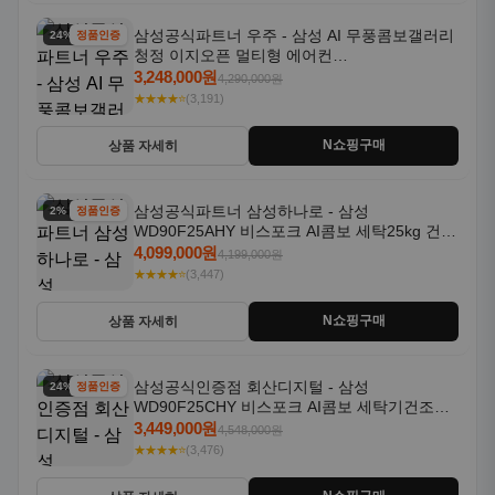
삼성공식파트너 우주 - 삼성 AI 무풍콤보갤러리
24% 할인
정품인증
청정 이지오픈 멀티형 에어컨
AF80F17D22WRS 기본설치포함
3,248,000원
4,290,000원
★★★★⭐
(3,191)
N쇼핑구매
상품 자세히
삼성공식파트너 삼성하나로 - 삼성
2% 할인
정품인증
WD90F25AHY 비스포크 AI콤보 세탁25kg 건조
18kg 자동문열림 1등급
4,099,000원
4,199,000원
★★★★⭐
(3,447)
N쇼핑구매
상품 자세히
삼성공식인증점 회산디지털 - 삼성
24% 할인
정품인증
WD90F25CHY 비스포크 AI콤보 세탁기건조기
일체형 25kg+18kg 1등급
3,449,000원
4,548,000원
★★★★⭐
(3,476)