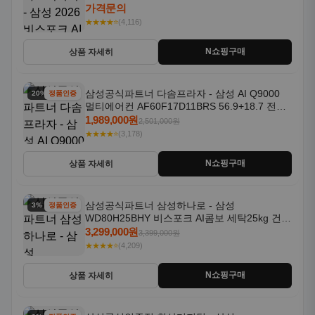
콜 AAH
가격문의
★★★★⭐
(4,116)
N쇼핑구매
상품 자세히
삼성공식파트너 다솜프라자 - 삼성 AI Q9000
20% 할인
정품인증
멀티에어컨 AF60F17D11BRS 56.9+18.7 전국
기본설치포함
1,989,000원
2,501,000원
★★★★⭐
(3,178)
N쇼핑구매
상품 자세히
삼성공식파트너 삼성하나로 - 삼성
3% 할인
정품인증
WD80H25BHY 비스포크 AI콤보 세탁25kg 건조
18kg 26년형 일체형 1등급
3,299,000원
3,399,000원
★★★★⭐
(4,209)
N쇼핑구매
상품 자세히