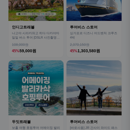
인디고트래블
투어비스 스토어
나고야 시라카와고 히다 다카야마
싱가포르 디즈니 어드벤처 크루즈
일일 버스 투어 [DSLR 사진촬영
4박
서비스]
108,000원
2,370,150원
59,000원
1,303,580원
45%
45%
두잇트래블
투어비스 스토어
보홀 여행 호핑투어 어메이징 발리
[바로사용] JR 간사이 와이드 패스