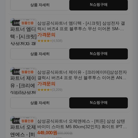
N쇼핑구매
상품 자세히
삼성공식파트너 엠디텍 - [시크릿] 삼성전자 갤
100% 할인
정품인증
럭시 버즈4 프로 블루투스 무선 이어폰 SM-
R640N
가격문의
★★★★⭐
(4,508)
N쇼핑구매
상품 자세히
삼성공식파트너 제이유 - [크리에이터]삼성전자
100% 할인
정품인증
갤럭시 버즈4 프로 무선 블루투스 이어폰 ANC
SM-R640N
가격문의
★★★★⭐
(3,209)
N쇼핑구매
상품 자세히
삼성공식파트너 오제앤에스 - [히든] 삼성 삼탠
25% 할인
정품인증
바이미 스마트 M5 80cm(32인치) 화이트 IPTV
OTT 패키지
449,000원
600,000원