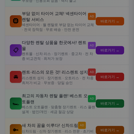
무보증 · 신용조회 없음 · 즉시 출고
부담 없이 타이어 교체! 넥센타이어
AD
렌탈 서비스
🛞
바로가기 →
넥센타이어 · 월 렌탈로 부담 없는 타이어 교체
· 전국 장착점 · 무료 배송 · 안전 운전
다양한 렌탈 상품을 한곳에서! 렌트
AD
몰
📋
바로가기 →
렌트몰 · 신차 리스 · 장기렌트 · 중고차 · 전 차
종 비교견적 · 최저가 보장
렌트·리스의 모든 것! 리스렌트 성지
AD
🚘
바로가기 →
리스렌트 성지 · 장기렌트 · 오토리스 · 전 차종
최저가 비교 · 무보증 · 당일 승인
최고의 자동차 렌탈 플랜! 베스트 오
AD
토플랜
🏎️
바로가기 →
베스트 오토플랜 · 맞춤형 장기렌트 · 리스 플랜
설계 · 법인/개인 · 세금 절감 상담
새 차의 꿈을 이루다! 신차드림
AD
🔑
바로가기 →
신차드림 · 신차 장기렌트 · 리스 전문 · 초기비