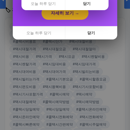
◀
▶
자세히 보기 →
오늘 하루 닫기
닫기
🏷️ 관련 키워드
자세히 보기 →
오늘 하루 닫기
닫기
#콜택시
#콜택시가격
#콜택시비용
#콜택시요금
오늘 하루 닫기
닫기
#콜택시얼마
#콜택시가격표
#콜택시요금표
#콜택시비용표
#콜택시단가
#택시대절비용
#택시대절가격
#택시대절요금
#택시대절얼마
#택시비용
#택시가격
#택시요금
#택시렌탈비용
#택시렌탈가격
#택시임대비용
#택시임대가격
#택시대여비용
#택시대여가격
#택시빌리는비용
#택시빌리는가격
#콜택시기본요금
#콜택시할증요금
#택시편도비용
#택시왕복비용
#택시기사포함비용
#택시기사포함가격
#콜택시예약
#택시예약
#택시대절예약
#콜택시예약방법
#택시예약방법
#콜택시당일예약
#택시당일예약
#콜택시온라인예약
#택시온라인예약
#콜택시전화예약
#택시전화예약
#콜택시빠른예약
#콜택시간편예약
#콜택시주말예약